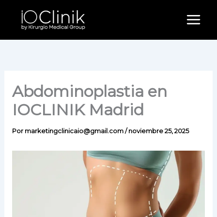
Ir
al
contenido
Abdominoplastia en
IOCLINIK Madrid
Por
marketingclinicaio@gmail.com
/
noviembre 25, 2025