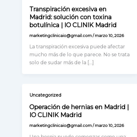
Transpiración excesiva en
Madrid: solución con toxina
botulínica | IO CLINIK Madrid
marketingclinicaio@gmail.com
/
marzo 10, 2026
La transpiración excesiva puede afectar
mucho más de lo que parece. No se trata
solo de sudar más de la […]
Uncategorized
Operación de hernias en Madrid |
IO CLINIK Madrid
marketingclinicaio@gmail.com
/
marzo 10, 2026
Una hernia puede comenzar como una