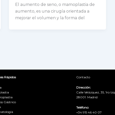
El aumento de seno, o mamoplastia de
aumento, es una cirugía orientada a
mejorar el volumen y la forma del
ces Rápidos
Contacto
ba
Dirección:
lastia
Calle Velázquez, 35, 1ro Izq
roplastia
28001. Madrid
ss Gástrico
A
Teléfono:
atología
+34 915 46 40 07