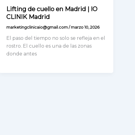
Lifting de cuello en Madrid | IO
CLINIK Madrid
marketingclinicaio@gmail.com
/
marzo 10, 2026
El paso del tiempo no solo se refleja en el
rostro. El cuello es una de las zonas
donde antes