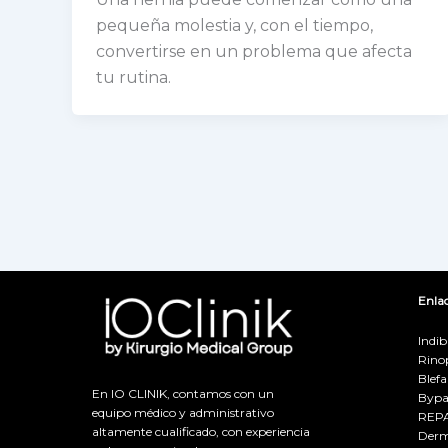
pequeña molestia y, con el tiempo,
convertirse en un problema que afecta
tu rutina.
Enla
Indi
Rinop
Blefa
En IO CLINIK, contamos con un
Bypa
equipo médico y administrativo
REP
altamente cualificado, con experiencia
Derm