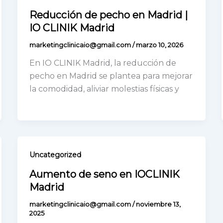
Reducción de pecho en Madrid |
IO CLINIK Madrid
marketingclinicaio@gmail.com
/
marzo 10, 2026
En IO CLINIK Madrid, la reducción de
pecho en Madrid se plantea para mejorar
la comodidad, aliviar molestias físicas y
Uncategorized
Aumento de seno en IOCLINIK
Madrid
marketingclinicaio@gmail.com
/
noviembre 13,
2025