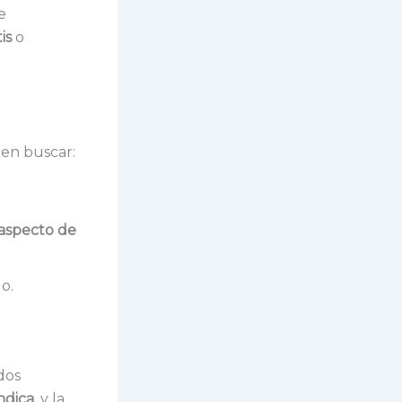
e
is
o
len buscar:
aspecto de
o.
dos
indica
, y la