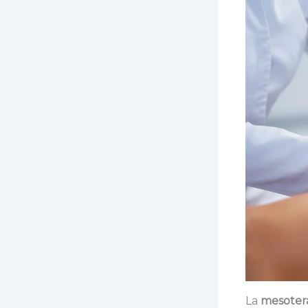
La
mesotera