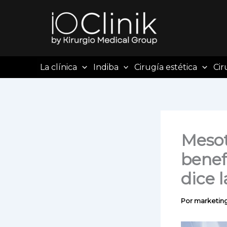
Ir
al
contenido
La clínica
Indiba
Cirugía estética
Cir
Mesot
benef
dice 
Por
marketin