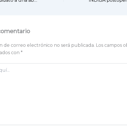
Cuándo ser candidato a una abdominoplastia en IOCLINIK Madrid
comentario
n de correo electrónico no será publicada.
Los campos ob
cados con
*