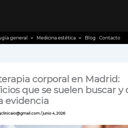
ugía general
Medicina estética
Blog
Contacto
erapia corporal en Madrid:
icios que se suelen buscar y
la evidencia
gclinicaio@gmail.com
/
junio 4, 2026