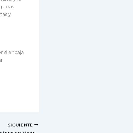
lgunas
tas y
r si encaja
ar
SIGUIENTE