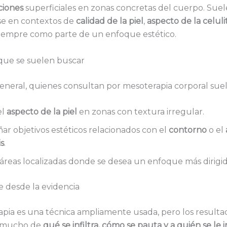
ciones
superficiales en zonas concretas del cuerpo. Suel
e en contextos de
calidad de la piel
,
aspecto de la celulit
 siempre como parte de un enfoque estético.
 que se suelen buscar
eneral, quienes consultan por mesoterapia corporal sue
el
aspecto de la piel
en zonas con textura irregular.
r objetivos estéticos relacionados con el
contorno
o el
is
.
 áreas localizadas donde se desea un enfoque más dirigid
 desde la evidencia
pia es una técnica ampliamente usada, pero los resulta
 mucho de
qué se infiltra, cómo se pauta y a quién se le 