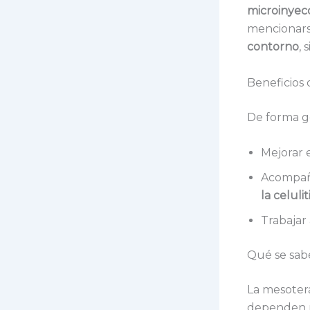
microinyec
mencionars
contorno
,
Beneficios
De forma g
Mejorar 
Acompaña
la celulit
Trabajar
Qué se sabe
La mesotera
dependen