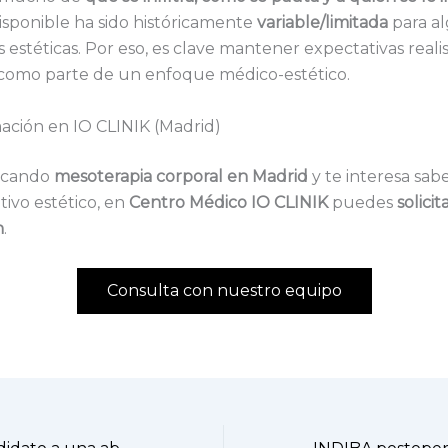
isponible ha sido históricamente
variable/limitada
para a
s estéticas. Por eso, es clave mantener expectativas realis
 como parte de un enfoque médico-estético.
ación en IO CLINIK (Madrid)
uscando
mesoterapia corporal en Madrid
y te interesa sabe
tivo estético, en
Centro Médico IO CLINIK
puedes
solicit
n
.
Consulta con nuestro equipo