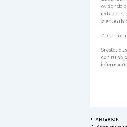
evidencia d
indicacione
plantearla
Pide inform
Si estás b
con tu obje
informació
ANTERIOR